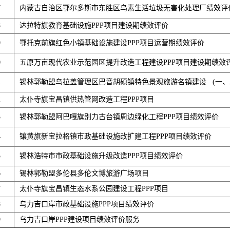
7
内蒙古自治区鄂尔多斯市东胜区乌素生活垃圾无害化处理厂绩效评
8
达拉特旗教育基础设施PPP项目建设期绩效评价
9
鄂托克前旗红色小镇基础设施建设PPP项目运营期绩效评价
0
五原万亩现代农业示范园区提升改造工程建设PPP项目建设期绩效
1
锡林郭勒盟乌拉盖管理区巴音胡硕镇特色景观旅游名镇建设 (一、二
2
太仆寺旗宝昌镇供热管网改造工程PPP项目
3
锡林郭勒盟阿巴嘎旗别力古台镇周边绿化工程PPP项目绩效评价
4
镶黄旗新宝拉格镇市政基础设施改扩建工程PPP项目绩效评价
5
锡林浩特市市政基础设施升级改造PPP项目绩效评价
6
锡林郭勒盟多伦县多伦文博旅游广场项目
7
太仆寺旗宝昌镇生态水系公园建设工程PPP项目
8
乌力吉口岸市政基础设施PPP项目绩效评价
9
乌力吉口岸PPP建设项目绩效评价服务