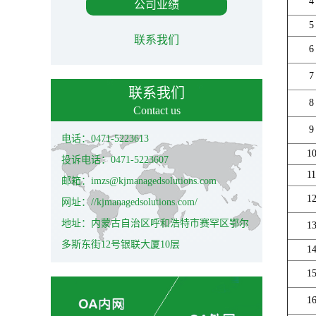
4
公司业绩
5
联系我们
6
7
联系我们
8
Contact us
9
电话：0471-5223613
1
投诉电话：0471-5223607
11
邮箱：imzs@kjmanagedsolutions.com
1
网址：//kjmanagedsolutions.com/
地址：内蒙古自治区呼和浩特市赛罕区鄂尔
1
多斯东街12号银联大厦10层
1
1
1