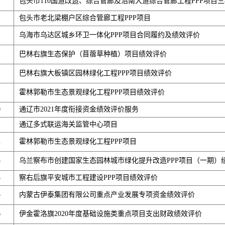
包头市110国道改造、综合管廊及沼南大道综合管廊工程PPP项目
包头市老北梁棚户区综合管廊工程PPP项目
乌海市乌达区城乡环卫一体化PPP项目合同履约及绩效评价
巴林右旗生态保护（苜蓿草种植）项目绩效评价
巴林右旗大板镇区园林绿化工程PPP项目绩效评价
霍林郭勒市生态景观绿化工程PPP项目绩效评价
0
通辽市2021年度衔接资金绩效评价服务
通辽多式联运海关监管中心项目
2
霍林郭勒市生态景观绿化工程PPP项目
3
乌兰察布市创建国家生态园林城市绿化提升改造PPP项目（一期）
4
察右后旗平安城市工程建设PPP项目绩效评价
5
内蒙古伊泰集团有限公司重点产业发展专项资金绩效评价
6
伊金霍洛旗2020年度基础设施类重点项目支出财政绩效评价