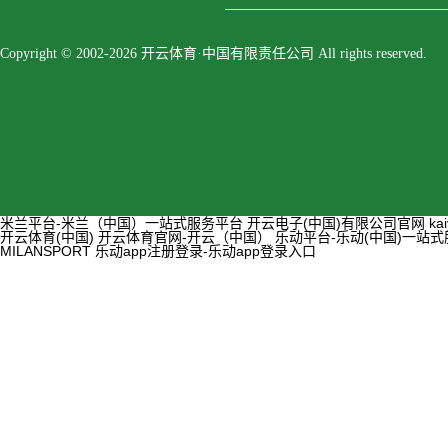
Copyright © 2002-2026 开云体育·中国有限责任公司 All rights reserved.
米兰平台-米兰（中国）一站式服务平台
开云电子(中国)有限公司官网
k
开云体育(中国)
开云体育官网-开云（中国）
乐动平台-乐动(中国)一站
MILANSPORT
乐动app注册登录-乐动app登录入口