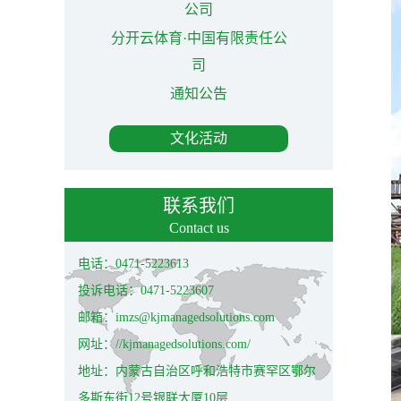
公司
分开云体育·中国有限责任公
司
通知公告
文化活动
联系我们
Contact us
电话：0471-5223613
投诉电话：0471-5223607
邮箱：imzs@kjmanagedsolutions.com
网址：//kjmanagedsolutions.com/
地址：内蒙古自治区呼和浩特市赛罕区鄂尔
多斯东街12号银联大厦10层