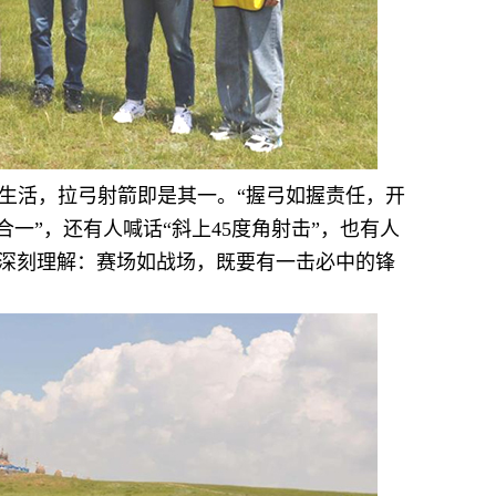
生活，拉弓射箭即是其一。“握弓如握责任，开
一”，还有人喊话“斜上45度角射击”，也有人
深刻理解：赛场如战场，既要有一击必中的锋