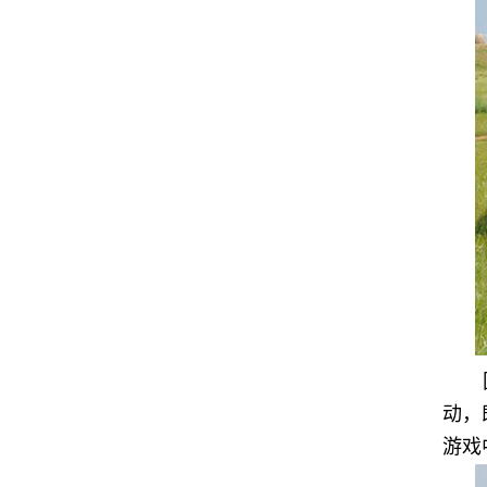
动，
游戏