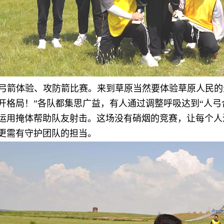
弓箭体验、攻防箭比赛。来到草原当然要体验草原人民的
开格局！”各队都集思广益，有人通过调整呼吸达到“人弓合
运用掩体帮助队友射击。这场没有硝烟的竞赛，让每个人
更需有守护团队的担当。