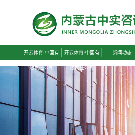
开云体育·中国有限责任公司
开云体育·中国有
开云体育·中国有
新闻动态
限责任公司
限责任公司