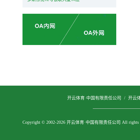
开云体育·中国有限责任公司
/
开云
Copyright © 2002-2026 开云体育·中国有限责任公司 All rights re