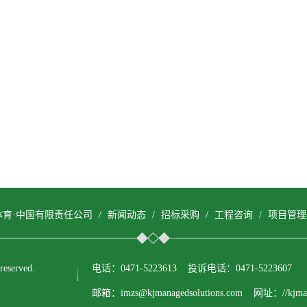
体育·中国有限责任公司
/
新闻动态
/
招标采购
/
工程咨询
/
项目管理
served.
电话：0471-5223613 投诉电话：0471-5223607
邮箱：imzs@kjmanagedsolutions.com 网址：//kjmanag