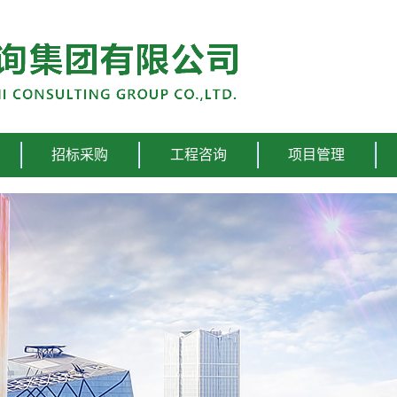
招标采购
工程咨询
项目管理