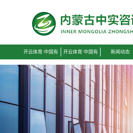
开云体育·中国有限责任公司
开云体育·中国有
开云体育·中国有
新闻动态
限责任公司
限责任公司