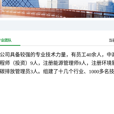
专业团队
当
公司具备较强的专业技术力量，有员工40余人，中
程师（投资）9人，注册能源管理师9人，注册环境
碳排放管理员3人。组建了十几个行业、1000多