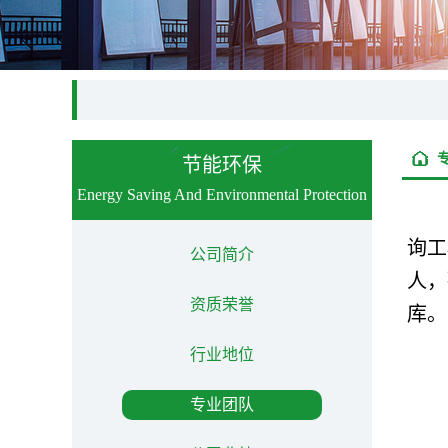
节能环保
Energy Saving And Environmental Protection
询工
公司简介
人，
资质荣誉
库。
行业地位
专业团队